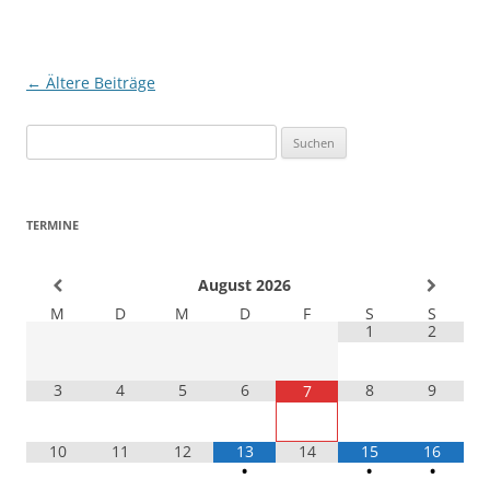
Beitragsnavigation
←
Ältere Beiträge
Suchen
nach:
TERMINE
August
2026
M
D
M
D
F
S
S
1
2
3
4
5
6
8
9
7
10
11
12
13
14
15
16
•
•
•