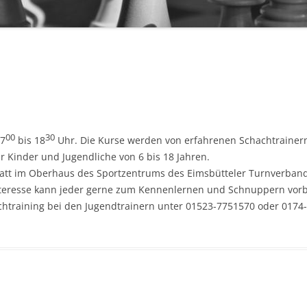
6. MANNSCHAFT
DWZ/
WERTUNGSZAHLEN
IMPR
ARCHIV
ANME
00
30
17
bis 18
Uhr. Die Kurse werden von erfahrenen Schachtrainern 
ür Kinder und Jugendliche von 6 bis 18 Jahren.
tatt im Oberhaus des Sportzentrums des Eimsbütteler Turnverband
teresse kann jeder gerne zum Kennenlernen und Schnuppern vor
htraining bei den Jugendtrainern unter 01523-7751570 oder 0174