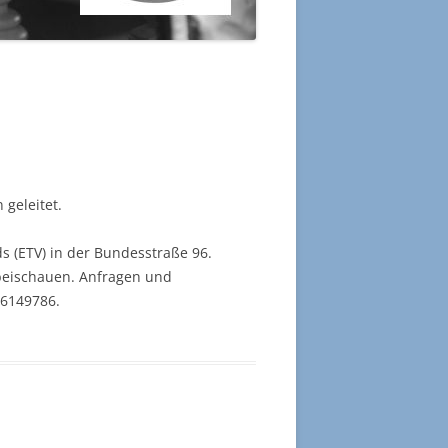
2017
ELO-RECHNER
2016
ESSUM
2015
LDEN
2014
2013
geleitet.
2012
s (ETV) in der Bundesstraße 96.
beischauen. Anfragen und
2011
-6149786.