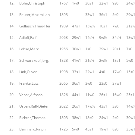
12.
Bohn,Christoph
1767
1w0
30s1
32w1
9s0
24w
13.
Reuter,Maximilian
1893
33w1
36s1
5s0
29w
14.
Gollasch,Theo-Hei
1909
47s1
15w½
10s1
7w0
21s½
15.
Adloff,Ralf
2063
29w1
14s½
9w½
34s½
18w
16.
Lohse,Marc
1956
30w1
1s0
29w1
20s1
7s0
17.
Schwarzkopf,Jörg,
1828
41w1
21s½
2w½
18s1
5w0
18.
Link,Oliver
1998
33s1
22w1
4s0
17w0
15s0
19.
Franke,Lutz
2065
36s1
3w0
23s0
37w1
20.
Vehar,Alfredo
1826
44s1
11w0
26s1
16w0
25s1
21.
Urban,Ralf-Dieter
2022
26s1
17w½
43s1
3s0
14w
22.
Richter,Thomas
1803
38w1
18s0
24w1
2s0
30w
23.
Bernhard,Ralph
1725
5w0
45s1
19w1
8s0
35w