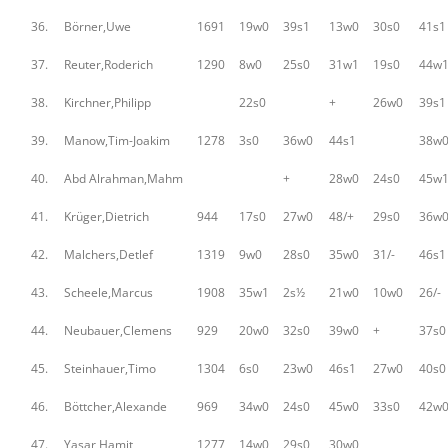
36.
Börner,Uwe
1691
19w0
39s1
13w0
30s0
41s1
37.
Reuter,Roderich
1290
8w0
25s0
31w1
19s0
44w
38.
Kirchner,Philipp
22s0
+
26w0
39s1
39.
Manow,Tim-Joakim
1278
3s0
36w0
44s1
38w
40.
Abd Alrahman,Mahm
+
28w0
24s0
45w
41.
Krüger,Dietrich
944
17s0
27w0
48/+
29s0
36w
42.
Malchers,Detlef
1319
9w0
28s0
35w0
31/-
46s1
43.
Scheele,Marcus
1908
35w1
2s½
21w0
10w0
26/-
44.
Neubauer,Clemens
929
20w0
32s0
39w0
+
37s0
45.
Steinhauer,Timo
1304
6s0
23w0
46s1
27w0
40s0
46.
Böttcher,Alexande
969
34w0
24s0
45w0
33s0
42w
47.
Yasar,Hamit
1277
14w0
29s0
30w0