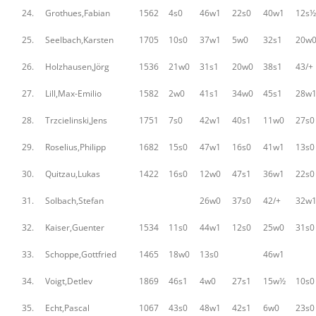
24.
Grothues,Fabian
1562
4s0
46w1
22s0
40w1
12s½
25.
Seelbach,Karsten
1705
10s0
37w1
5w0
32s1
20w
26.
Holzhausen,Jörg
1536
21w0
31s1
20w0
38s1
43/+
27.
Lill,Max-Emilio
1582
2w0
41s1
34w0
45s1
28w
28.
Trzcielinski,Jens
1751
7s0
42w1
40s1
11w0
27s0
29.
Roselius,Philipp
1682
15s0
47w1
16s0
41w1
13s0
30.
Quitzau,Lukas
1422
16s0
12w0
47s1
36w1
22s0
31.
Solbach,Stefan
26w0
37s0
42/+
32w
32.
Kaiser,Guenter
1534
11s0
44w1
12s0
25w0
31s0
33.
Schoppe,Gottfried
1465
18w0
13s0
46w1
34.
Voigt,Detlev
1869
46s1
4w0
27s1
15w½
10s0
35.
Echt,Pascal
1067
43s0
48w1
42s1
6w0
23s0