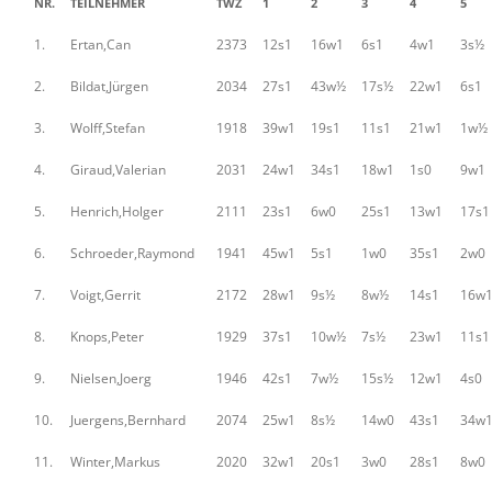
NR.
TEILNEHMER
TWZ
1
2
3
4
5
1.
Ertan,Can
2373
12s1
16w1
6s1
4w1
3s½
2.
Bildat,Jürgen
2034
27s1
43w½
17s½
22w1
6s1
3.
Wolff,Stefan
1918
39w1
19s1
11s1
21w1
1w½
4.
Giraud,Valerian
2031
24w1
34s1
18w1
1s0
9w1
5.
Henrich,Holger
2111
23s1
6w0
25s1
13w1
17s1
6.
Schroeder,Raymond
1941
45w1
5s1
1w0
35s1
2w0
7.
Voigt,Gerrit
2172
28w1
9s½
8w½
14s1
16w
8.
Knops,Peter
1929
37s1
10w½
7s½
23w1
11s1
9.
Nielsen,Joerg
1946
42s1
7w½
15s½
12w1
4s0
10.
Juergens,Bernhard
2074
25w1
8s½
14w0
43s1
34w
11.
Winter,Markus
2020
32w1
20s1
3w0
28s1
8w0