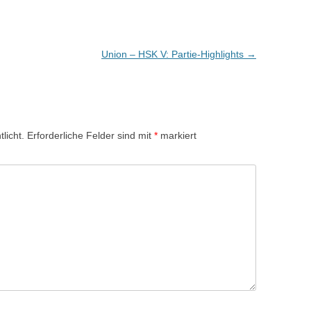
Union – HSK V: Partie-Highlights
→
licht.
Erforderliche Felder sind mit
*
markiert