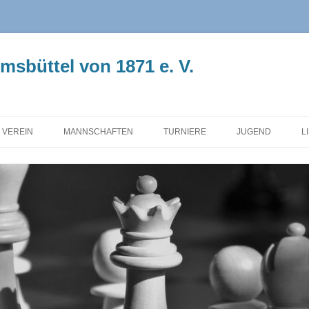
sbüttel von 1871 e. V.
 VEREIN
MANNSCHAFTEN
TURNIERE
JUGEND
L
RSTAND
AUFSTELLUNG
HERBSTMEISTERSCHAFT
INFO
SCHICHTE
1. MANNSCHAFT
SCHNELLSCHACH
BEITRÄGE
 VORSITZENDE
2. MANNSCHAFT
HANS-PETER KÖPCKE
VEREINSMEISTE
GEDENKTURNIER
TZUNG
3. MANNSCHAFT
ABTEILUNG
4. MANNSCHAFT
JUGEND
5. MANNSCHAFT