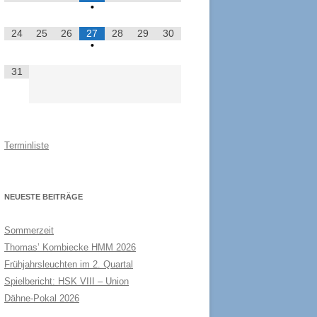
•
24
25
26
27
28
29
30
•
31
Terminliste
NEUESTE BEITRÄGE
Sommerzeit
Thomas’ Kombiecke HMM 2026
Frühjahrsleuchten im 2. Quartal
Spielbericht: HSK VIII – Union
Dähne-Pokal 2026