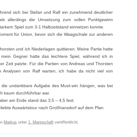
hrend sich bei Stefan und Ralf ein zunehmend deutlicher
lieb allerdings die Umsetzung zum vollen Punktgewinn
tarkem Spiel zum 3-1 Halbzeitstand einnetzen konnte.
Moment für Union, bevor sich die Waagschale zur anderen
orsten und ich Niederlagen quittieren. Meine Partie hatte
, mein Gegner hatte das leichtere Spiel, während ich in
er Zeit patzte. Für die Partien von Andreas und Thorsten
 Analysen von Ralf warten; ich habe da nicht viel von
 1 die undankbare Aufgabe des Must-win hängen, was bei
ch kaum durchführbar war.
 aber am Ende stand das 3,5 – 4,5 fest.
geliebte Auswärtstour nach Großhansdorf auf dem Plan.
on
Markus
unter
1. Mannschaft
veröffentlicht.