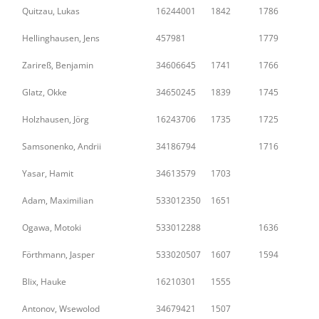
Quitzau, Lukas
16244001
1842
1786
Hellinghausen, Jens
457981
1779
Zarireß, Benjamin
34606645
1741
1766
Glatz, Okke
34650245
1839
1745
Holzhausen, Jörg
16243706
1735
1725
Samsonenko, Andrii
34186794
1716
Yasar, Hamit
34613579
1703
Adam, Maximilian
533012350
1651
Ogawa, Motoki
533012288
1636
Förthmann, Jasper
533020507
1607
1594
Blix, Hauke
16210301
1555
Antonov, Wsewolod
34679421
1507