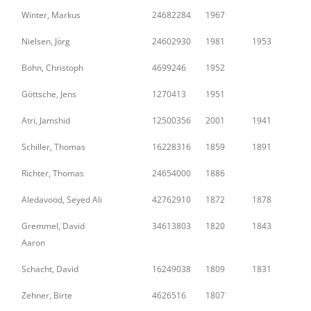
Winter, Markus
24682284
1967
Nielsen, Jörg
24602930
1981
1953
Bohn, Christoph
4699246
1952
Göttsche, Jens
1270413
1951
Atri, Jamshid
12500356
2001
1941
Schiller, Thomas
16228316
1859
1891
Richter, Thomas
24654000
1886
Aledavood, Seyed Ali
42762910
1872
1878
Gremmel, David
34613803
1820
1843
Aaron
Schacht, David
16249038
1809
1831
Zehner, Birte
4626516
1807