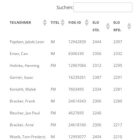
Suchen:
TEILNEHMER
TITEL
FIDE-ID
ELO
ELO
STD.
RPD.
Pajeken, Jakob Leon
IM
12942839
2444
2397
Ertan, Can
IM
6306330
2356
2332
Holinka, Henning
FM
12967084
2312
2295
Garner, Isaac
16239261
2387
2291
Koniahli, Malek
FM
7603495
2334
2281
Bracker, Frank
IM
24614343
2306
2280
Ritscher, Jan-Paul
FM
4627695
2240
Bracker, Arne
FM
24618160
2306
2217
Woelk, Tom-Frederic
IM
12993077
2404
2210