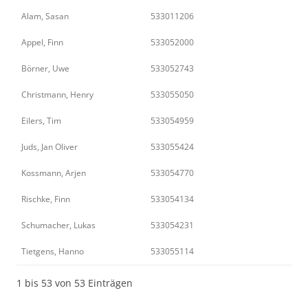
Alam, Sasan
533011206
Appel, Finn
533052000
Börner, Uwe
533052743
Christmann, Henry
533055050
Eilers, Tim
533054959
Juds, Jan Oliver
533055424
Kossmann, Arjen
533054770
Rischke, Finn
533054134
Schumacher, Lukas
533054231
Tietgens, Hanno
533055114
1 bis 53 von 53 Einträgen