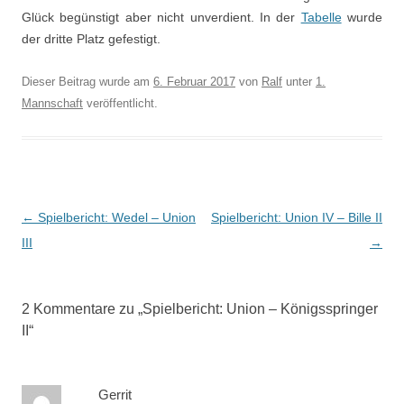
Glück begünstigt aber nicht unverdient. In der
Tabelle
wurde
der dritte Platz gefestigt.
Dieser Beitrag wurde am
6. Februar 2017
von
Ralf
unter
1.
Mannschaft
veröffentlicht.
Beitragsnavigation
←
Spielbericht: Wedel – Union
Spielbericht: Union IV – Bille II
III
→
2 Kommentare zu „
Spielbericht: Union – Königsspringer
II
“
Gerrit