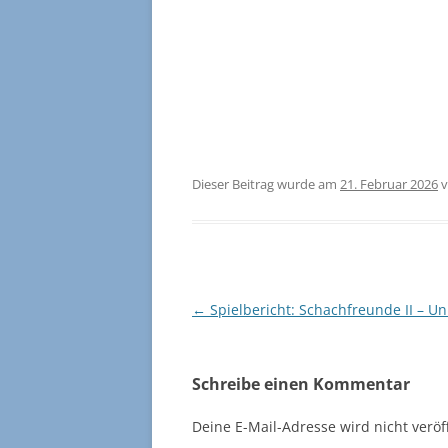
Dieser Beitrag wurde am
21. Februar 2026
v
Beitragsnavigation
←
Spielbericht: Schachfreunde II – Uni
Schreibe einen Kommentar
Deine E-Mail-Adresse wird nicht veröff