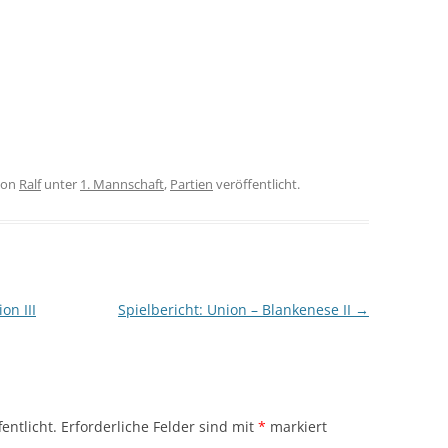
on
Ralf
unter
1. Mannschaft
,
Partien
veröffentlicht.
on III
Spielbericht: Union – Blankenese II
→
entlicht.
Erforderliche Felder sind mit
*
markiert