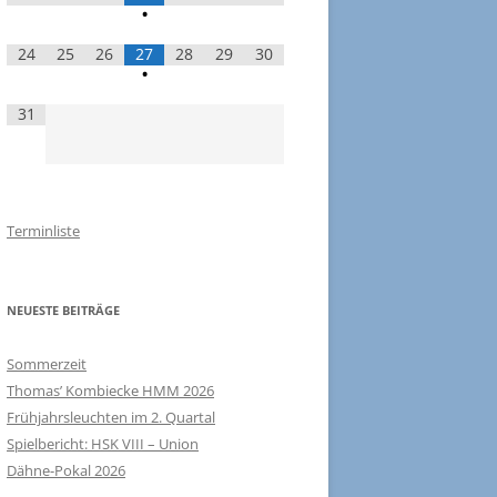
•
24
25
26
27
28
29
30
•
31
Terminliste
NEUESTE BEITRÄGE
Sommerzeit
Thomas’ Kombiecke HMM 2026
Frühjahrsleuchten im 2. Quartal
Spielbericht: HSK VIII – Union
Dähne-Pokal 2026