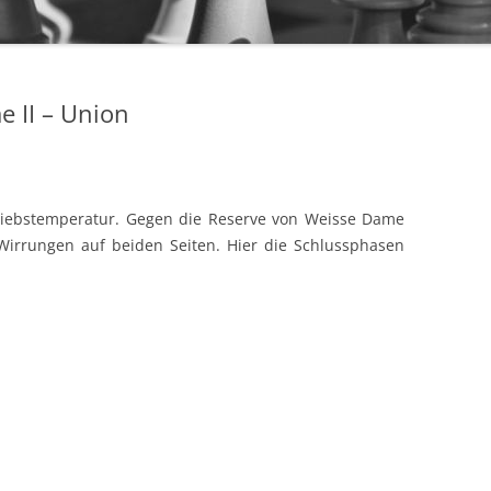
6. MANNSCHAFT
DWZ/
WERTUNGSZAHLEN
IMPR
e II – Union
ARCHIV
ANME
riebstemperatur. Gegen die Reserve von Weisse Dame
Wirrungen auf beiden Seiten. Hier die Schlussphasen