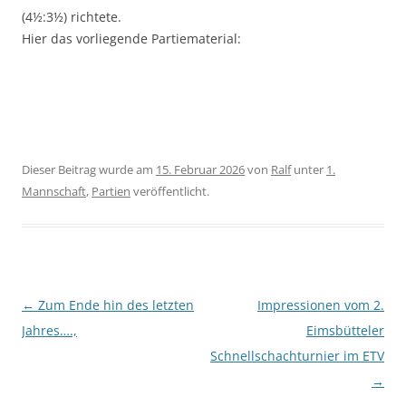
(4½:3½) richtete.
Hier das vorliegende Partiematerial:
Dieser Beitrag wurde am
15. Februar 2026
von
Ralf
unter
1.
Mannschaft
,
Partien
veröffentlicht.
←
Zum Ende hin des letzten
Impressionen vom 2.
Beitragsnavigation
Jahres….,
Eimsbütteler
Schnellschachturnier im ETV
→