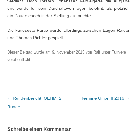
verdient. Doch Torsten Johanssen verweigerte die Aufgabe
und wurde für sein Durchaltevermögen belohnt, als plötzlich
ein Dauerschach in der Stellung auftauchte.
Die kurioseste Partie wurde allerdings zwischen Eugen Raider
und Thomas Richter gespielt:
Dieser Beitrag wurde am
9. November 2015
von
Ralf
unter
Turniere
veröffentlicht.
Beitragsnavigation
←
Rundenbericht: OEHM, 2.
Termine Union II 2016
→
Runde
Schreibe einen Kommentar