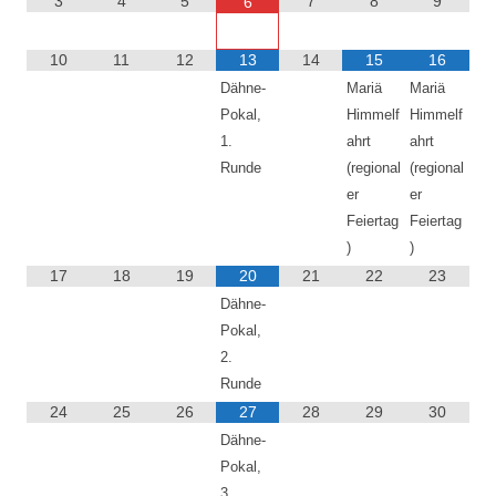
3
4
5
7
8
9
6
10
11
12
13
14
15
16
Dähne-
Mariä
Mariä
Pokal,
Himmelf
Himmelf
1.
ahrt
ahrt
Runde
(regional
(regional
er
er
Feiertag
Feiertag
)
)
17
18
19
20
21
22
23
Dähne-
Pokal,
2.
Runde
24
25
26
27
28
29
30
Dähne-
Pokal,
3.