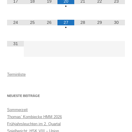
17
18
19
20
21
22
23
•
24
25
26
27
28
29
30
•
31
Terminliste
NEUESTE BEITRÄGE
Sommerzeit
Thomas’ Kombiecke HMM 2026
Frühjahrsleuchten im 2. Quartal
Spielbericht: HSK VIII – Union