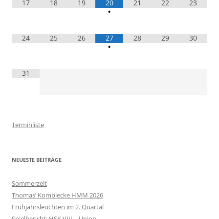
17
18
19
20
21
22
23
•
24
25
26
27
28
29
30
•
31
Terminliste
NEUESTE BEITRÄGE
Sommerzeit
Thomas’ Kombiecke HMM 2026
Frühjahrsleuchten im 2. Quartal
Spielbericht: HSK VIII – Union