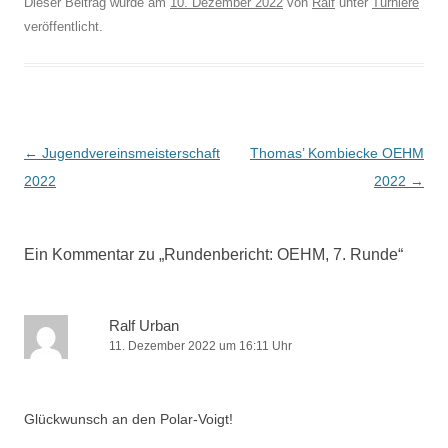
Dieser Beitrag wurde am
10. Dezember 2022
von
Ralf
unter
Turniere
veröffentlicht.
Beitragsnavigation
←
Jugendvereinsmeisterschaft
Thomas’ Kombiecke OEHM
2022
2022
→
Ein Kommentar zu „
Rundenbericht: OEHM, 7. Runde
“
Ralf Urban
11. Dezember 2022 um 16:11 Uhr
Glückwunsch an den Polar-Voigt!