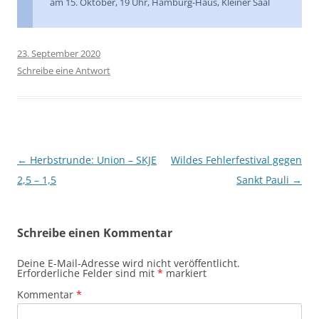
am 15. Oktober, 19 Uhr, Hamburg-Haus, Kleiner Saal
23. September 2020
Schreibe eine Antwort
Beitragsnavigation
←
Herbstrunde: Union – SKJE
Wildes Fehlerfestival gegen
2,5 – 1,5
Sankt Pauli
→
Schreibe einen Kommentar
Deine E-Mail-Adresse wird nicht veröffentlicht.
Erforderliche Felder sind mit
*
markiert
Kommentar
*