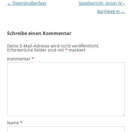
Beitragsnavigation
←
Osterstraßenfest
Spielbericht: Union IV –
Barmbek III
→
Schreibe einen Kommentar
Deine E-Mail-Adresse wird nicht veröffentlicht.
Erforderliche Felder sind mit
*
markiert
Kommentar
*
Name
*