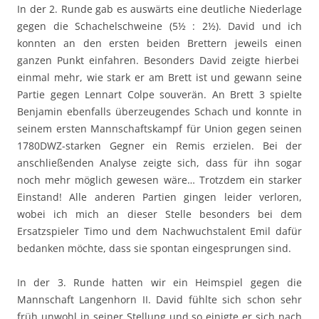
In der 2. Runde gab es auswärts eine deutliche Niederlage
gegen die Schachelschweine (5½ : 2½). David und ich
konnten an den ersten beiden Brettern jeweils einen
ganzen Punkt einfahren. Besonders David zeigte hierbei
einmal mehr, wie stark er am Brett ist und gewann seine
Partie gegen Lennart Colpe souverän. An Brett 3 spielte
Benjamin ebenfalls überzeugendes Schach und konnte in
seinem ersten Mannschaftskampf für Union gegen seinen
1780DWZ-starken Gegner ein Remis erzielen. Bei der
anschließenden Analyse zeigte sich, dass für ihn sogar
noch mehr möglich gewesen wäre… Trotzdem ein starker
Einstand! Alle anderen Partien gingen leider verloren,
wobei ich mich an dieser Stelle besonders bei dem
Ersatzspieler Timo und dem Nachwuchstalent Emil dafür
bedanken möchte, dass sie spontan eingesprungen sind.
In der 3. Runde hatten wir ein Heimspiel gegen die
Mannschaft Langenhorn II. David fühlte sich schon sehr
früh unwohl in seiner Stellung und so einigte er sich nach