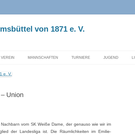
sbüttel von 1871 e. V.
 VEREIN
MANNSCHAFTEN
TURNIERE
JUGEND
L
RSTAND
AUFSTELLUNG
HERBSTMEISTERSCHAFT
INFO
SCHICHTE
1. MANNSCHAFT
SCHNELLSCHACH
BEITRÄGE
 – Union
 VORSITZENDE
2. MANNSCHAFT
HANS-PETER KÖPCKE
VEREINSMEISTE
GEDENKTURNIER
TZUNG
3. MANNSCHAFT
ABTEILUNG
4. MANNSCHAFT
JUGEND
m Nachbarn vom SK Weiße Dame, der genauso wie wir im
glied der Landesliga ist. Die Räumlichkeiten im Emilie-
5. MANNSCHAFT