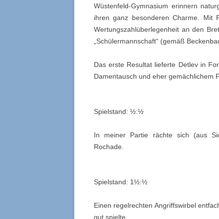
Wüstenfeld-Gymnasium erinnern natur
ihren ganz besonderen Charme. Mit F
Wertungszahlüberlegenheit an den Brett
„Schülermannschaft“ (gemäß Beckenbau
Das erste Resultat lieferte Detlev in Fo
Damentausch und eher gemächlichem F
Spielstand: ½:½
In meiner Partie rächte sich (aus S
Rochade.
Spielstand: 1½:½
Einen regelrechten Angriffswirbel entfa
gut spielte.