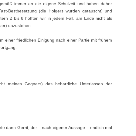
gemäß immer an die eigene Schulzeit und haben daher
6. MANNSCHAFT
ast-Bestbesetzung (die Holgers wurden getauscht) und
ern 2 bis 8 hofften wir in jedem Fall, am Ende nicht als
WERTUNGSZAHLEN
er) dazustehen.
ARCHIV
rm einer friedlichen Einigung nach einer Partie mit frühem
ortgang.
icht meines Gegners) das beharrliche Unterlassen der
chte dann Gerrit, der – nach eigener Aussage – endlich mal