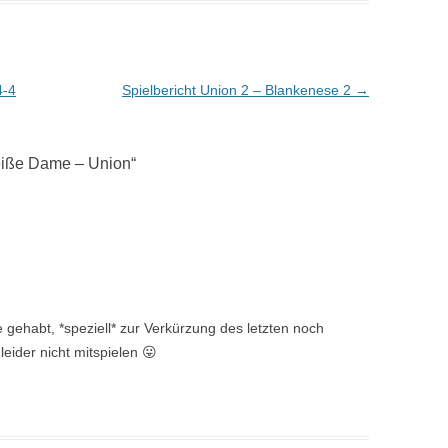
4-4
Spielbericht Union 2 – Blankenese 2
→
eiße Dame – Union
“
e gehabt, *speziell* zur Verkürzung des letzten noch
leider nicht mitspielen 😛