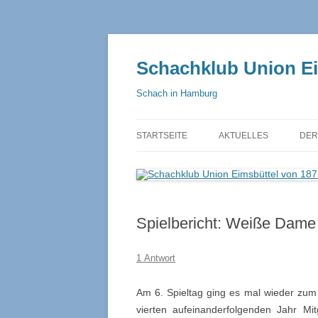
Zum
Inhalt
springen
Schachklub Union Eim
Schach in Hamburg
STARTSEITE
AKTUELLES
DER
VO
GE
Spielbericht: Weiße Dame
1.
SA
1 Antwort
Am 6. Spieltag ging es mal wieder zu
vierten aufeinanderfolgenden Jahr Mit