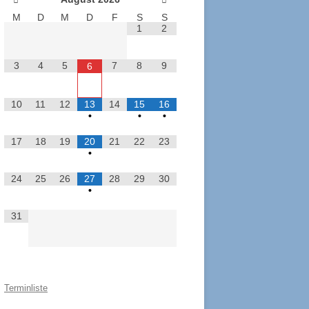
M
D
M
D
F
S
S
2017
DWZ/ELO-RECHNER
1
2
2016
IMPRESSUM
3
4
5
7
8
9
6
2015
ANMELDEN
10
11
12
13
14
15
16
2014
•
•
•
2013
17
18
19
20
21
22
23
•
2012
24
25
26
27
28
29
30
•
2011
31
Terminliste