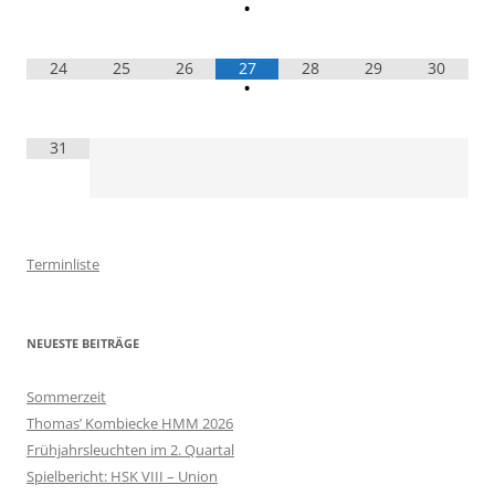
•
24
25
26
27
28
29
30
•
31
Terminliste
NEUESTE BEITRÄGE
Sommerzeit
Thomas’ Kombiecke HMM 2026
Frühjahrsleuchten im 2. Quartal
Spielbericht: HSK VIII – Union