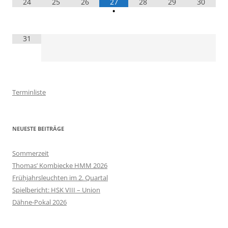
24
25
26
27
28
29
30
•
31
Terminliste
NEUESTE BEITRÄGE
Sommerzeit
Thomas’ Kombiecke HMM 2026
Frühjahrsleuchten im 2. Quartal
Spielbericht: HSK VIII – Union
Dähne-Pokal 2026