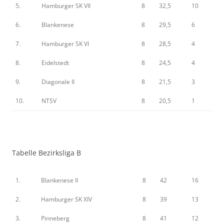
5.
Hamburger SK VII
8
32,5
10
6.
Blankenese
8
29,5
6
7.
Hamburger SK VI
8
28,5
4
8.
Eidelstedt
8
24,5
4
9.
Diagonale II
8
21,5
3
10.
NTSV
8
20,5
1
Tabelle Bezirksliga B
1.
Blankenese II
8
42
16
2.
Hamburger SK XIV
8
39
13
3.
Pinneberg
8
41
12