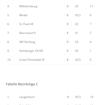
4.
Wilhelmsburg
8
35
11
5.
Wedel
8
35,5
9
6.
St. Pauli VII
8
32
7
7.
Marmstorf II
8
31
7
8.
SW Harburg
8
23
4
9.
Hamburger SK XIII
8
20
1
10.
Union Eimsbüttel III
8
20,5
0
Tabelle Bezirksliga C
1.
Langenhorn
8
45,5
16