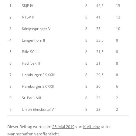
1.
SKJE IV
8
42,5
15
2.
NTSV II
8
41
13
3.
Königsspringer V
8
35
10
4.
Langenhorn II
8
33,5
8
5.
Bille SC III
8
31,5
8
6.
Fischbek III
8
31
8
7.
Hamburger SK XXIII
8
29,5
8
8.
Hamburger SK XXII
8
30
6
9.
St. Pauli VIII
8
23
2
9.
Union Eimsbüttel V
8
23
2
Dieser Beitrag wurde am
25. Mai 2019
von
Karlheinz
unter
Mannschaften
veröffentlicht.