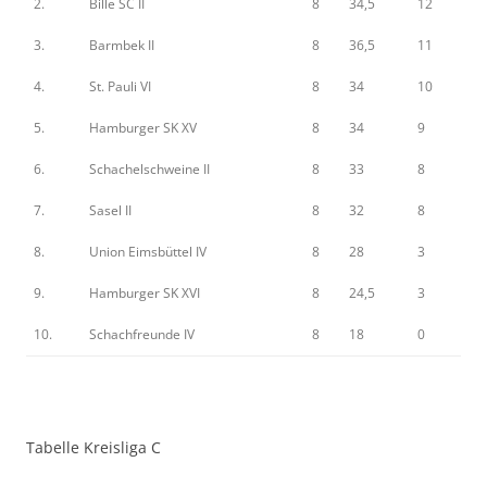
2.
Bille SC II
8
34,5
12
3.
Barmbek II
8
36,5
11
4.
St. Pauli VI
8
34
10
5.
Hamburger SK XV
8
34
9
6.
Schachelschweine II
8
33
8
7.
Sasel II
8
32
8
8.
Union Eimsbüttel IV
8
28
3
9.
Hamburger SK XVI
8
24,5
3
10.
Schachfreunde IV
8
18
0
Tabelle Kreisliga C