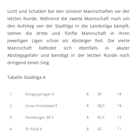
Licht und Schatten bei den Unioner Mannschaften vor der
letzten Runde. Während die zweite Mannschaft noch um
den Aufstieg von der Stadtliga in die Landesliga kämpft,
stehen die dritte und fünfte Mannschaft in ihren
jeweiligen Ligen schon als Absteiger fest. Die vierte
Mannschaft befindet sich ebenfalls in akuter
Abstiegsgefahr und benötigt in der letzten Runde noch
dringend einen Sieg.
Tabelle Stadtliga A
1.
Königsspringer II
8
39
14
2.
Union Eimsbüttel II
8
38,5
14
3.
Hamburger SK V
8
42,5
13
4.
St. Pauli V
8
42
11