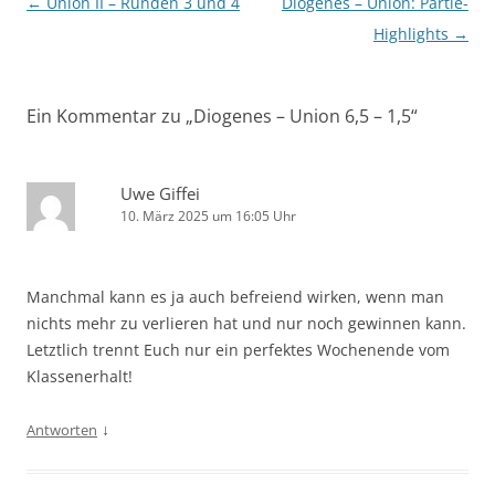
Beitragsnavigation
←
Union II – Runden 3 und 4
Diogenes – Union: Partie-
Highlights
→
Ein Kommentar zu „
Diogenes – Union 6,5 – 1,5
“
Uwe Giffei
10. März 2025 um 16:05 Uhr
Manchmal kann es ja auch befreiend wirken, wenn man
nichts mehr zu verlieren hat und nur noch gewinnen kann.
Letztlich trennt Euch nur ein perfektes Wochenende vom
Klassenerhalt!
↓
Antworten