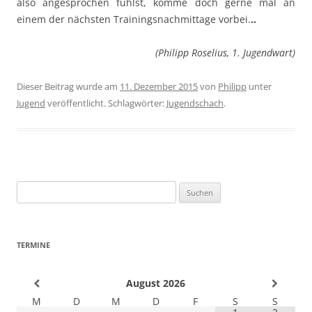
also angesprochen fühlst, komme doch gerne mal an
einem der nächsten Trainingsnachmittage vorbei.
..
(Philipp Roselius, 1. Jugendwart)
Dieser Beitrag wurde am
11. Dezember 2015
von
Philipp
unter
Jugend
veröffentlicht. Schlagwörter:
Jugendschach
.
Suchen
nach:
TERMINE
August
2026
M
D
M
D
F
S
S