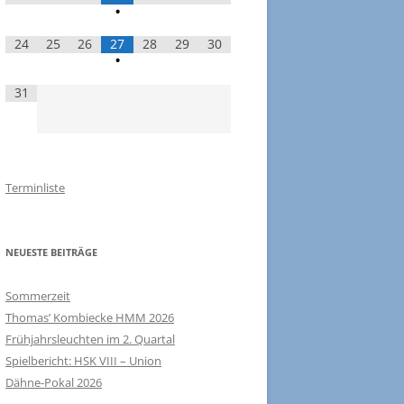
•
24
25
26
27
28
29
30
•
31
Terminliste
NEUESTE BEITRÄGE
Sommerzeit
Thomas’ Kombiecke HMM 2026
Frühjahrsleuchten im 2. Quartal
Spielbericht: HSK VIII – Union
Dähne-Pokal 2026