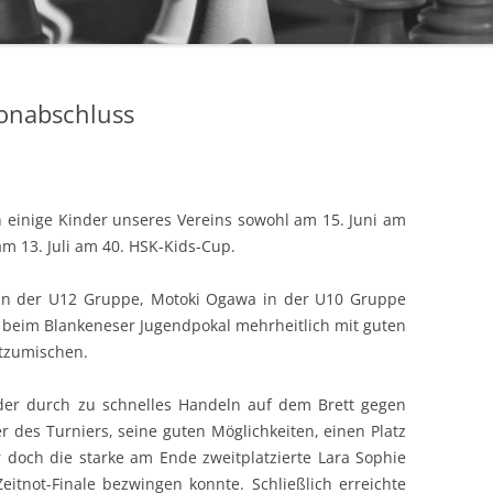
6. MANNSCHAFT
DWZ/
WERTUNGSZAHLEN
IMPR
onabschluss
ARCHIV
ANME
 einige Kinder unseres Vereins sowohl am 15. Juni am
m 13. Juli am 40. HSK-Kids-Cup.
h in der U12 Gruppe, Motoki Ogawa in der U10 Gruppe
beim Blankeneser Jugendpokal mehrheitlich mit guten
itzumischen.
ider durch zu schnelles Handeln auf dem Brett gegen
r des Turniers, seine guten Möglichkeiten, einen Platz
 doch die starke am Ende zweitplatzierte Lara Sophie
tnot-Finale bezwingen konnte. Schließlich erreichte